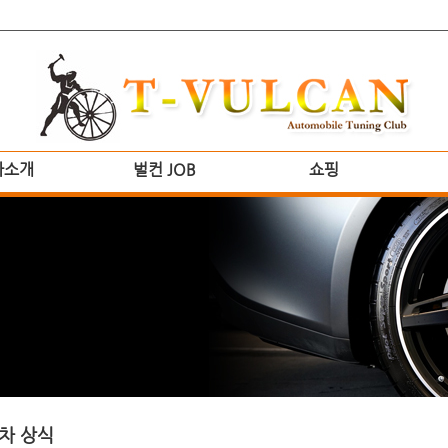
사소개
벌컨 JOB
쇼핑
차 상식