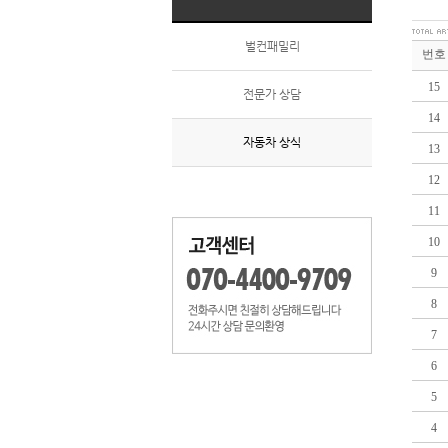
벌컨패밀리
번호
15
전문가 상담
14
자동차 상식
13
12
11
10
9
8
7
6
5
4