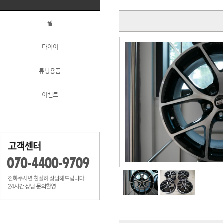
휠
타이어
튜닝용품
이벤트